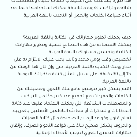
هذا بدوره يساعدك على استيعاب كلمات جديدة ومصطلحات
شائعة وتراكيب لغوية متناسقة يمكنك استخدامها فيما بعد
أثناء صياغة الكلمات والجمل أو التحدث باللغة العربية.
كيف يمكنك تطوير مهاراتك في الكتابة باللغة العربية؟
يمكنك الاستفادة من هذه النصائح لتنمية وتطوير مهاراتك
الكتابية وتحسين مستواك باللغة العربية:
تخصيص وقت يومي محدد وثابت يجب عليك الالتزام به على
مدار يومك للكتابة باللغة العربية، حتى وإن كان هذا الوقت من
15 إلى 30 دقيقة، على سبيل المثال كتابة مذكراتك اليومية
باللغة العربية.
اهتم بشكل كبير بتوسيع قاموسك اللغوي وحصيلتك من
الكلمات والمفردات مع تجميع عدد كبير جدًا من التراكيب
والمصطلحات الشائعة التي يمكنك الاعتماد عليها عند كتابة
الخطابات والمذكرات أو محادثة الناطقين الأصليين بالعربية.
تعلم فنون وقواعد الإملاء الصحيحة مثل كتابة الهمزات
والحروف بشكل صحيح بناءً على قواعد النحو والصرف، وإتقان
مهارات التدقيق اللغوي لتجنب الأخطاء الإملائية.