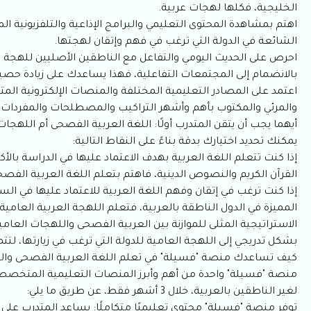
الخليجية، فكلها لهجات عربية.
اهتم بمشاهدة المحتوى التعليمي والبرامج الإذاعية والتلفزيونية ا
الشائعة في الدولة التي ترغب في فهم وإتقان لهجتها.
احرص على الحديث اليومي والتفاعل مع الناطقين الأصليين للهجة العر
بالانضمام إلى المجتمعات التفاعلية، فهذا يساعدك على زيادة حصي
اعتمد على المصادر التعليمية المختلفة والمنصات الإلكترونية ا
والمرئي والمكتوب بأهم وأشهر التراكيب والمصطلحات والمفردات الل
أيهما يجب أن يتقن المتدرب أولًا: اللغة العربية الفصحى أم اللهجات
يمكنك تحديد اختيارك بدقة بناءً على النقاط التالية:
إذا كنت تتعلم اللغة العربية بهدف الاعتماد عليها في الدراسة بالأك
القرآن الكريم والنصوص الدينية، فاهتم بتعلم اللغة العربية الفصحى 
إذا كنت ترغب في إتقان وفهم اللغة العربية للاعتماد عليها في ال
المميزة في الدول الناطقة بالعربية، فتعلم اللهجة العربية العامية ل
الاستراتيجية المثلى للموازنة بين العربية الفصحى واللهجات العامية
بشكل تدريجي إلى اللهجة العامية للدولة التي ترغب في زيارتها، ل
كيف تساعدك منصة "فسيلة" في تعلم اللغة العربية الفصحى وال
منصة "فسيلة" واحدة من أهم وأبرز المنصات التعليمية المتخصصة 
لغير الناطقين بالعربية، خلال 3 أشهر فقط، عن طريق ما يلي:
توفر منصة "فسيلة" محتوى تعليميًا متكاملًا: يساعد المتدرب على ف