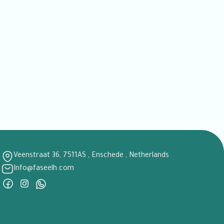
Veenstraat 36, 7511AS , Enschede , Netherlands
Info@faseelh.com