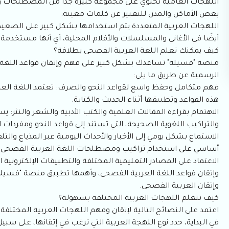
اللهجات العامية تحتوي على مجموعة كبيرة جدًا من المصطلحات والت
بعض الأماكن والمدن للتعبير عن كلمات معينة.
اللهجات العربية المتعددة يتم استخدامها بشكل كبير على الصعيد ا
أيضًا في الأغاني والمسلسلات والأفلام المحلية، أي أنها مستخدمة 
كيف يمكنك تعلم اللغة العربية الفصحى بطلاقة؟
منصة "فسيلة" تساعدك بشكل كبير على فهم وإتقان قواعد اللغة ا
الرسمية عن طريق ما يلي:
فهم متكامل وحفظ واسع لقواعد النحو والصرف: تعتمد اللغة العربي
هذه القواعد وتطبيقها أثناء الحديث والكتابة.
الاهتمام بقراءة المقالات العلمية والكتب الأدبية والشعر والنثر
والتراكيب اللغوية الصحيحة، التي تستند إلى قواعد النحو ومفردات ا
الاستماع بشكل يومي إلى الأخبار والأحداث اليومية عبر المذياع والت
أساسي على استخدام تراكيب ومصطلحات اللغة العربية الفصحى.
الاعتماد على المصادر التعليمية المختلفة والتطبيقات الإلكترونية ال
وإتقان قواعد اللغة العربية الفصحى، وأهمها تطبيق منصة "فسيلة
وإتقان العربية الفصحى.
كيف تتعلم اللهجات العربية المختلفة بسهولة؟
اعتمد على النصائح التالية لإتقان وفهم اللهجات العربية المختلفة 
في البداية، حدد نوع اللهجة العربية التي ترغب في إتقانها، على سبي