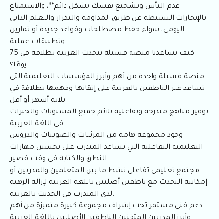
عدم اليأس وتشجيع نفسك بشكل دائم**، والاستمتاع
بالإنجازات البسيطة عن طريق المداومة والتكرار والتعلم الذاتي
اليومي، سواء حفظ مصطلحات وقواعد جديدة أو تمارين
وتطبيقات عملية.
كيف تساعدنا منصة فسيلة نتحدث العربية بطلاقة في 75
يومًا؟
منصة فسيلة واحدة من أهم وأبرز المؤسسات التعليمية التي
تساعد غير الناطقين بالعربية على إتقانها وفهمها بطلاقة في
ثلاثة أشهر أو أقل:
توفير مناهج متدرجة وتفاعلية تلائم جميع المستويات والخبرات
في اللغة العربية.
وجود مجموعة هامة من المرئيات والصوتيات والدروس
التعليمية التفاعلية التي تساعد المتدرب على تحسين مهارات
النطق والكتابة في وقت قصير.
مجتمع تعليمي تفاعلي نشط ما بين المتعلمين والمدربين أو
إمكانية التحدث مع ناطقين أصليين باللغة العربية لإزالة الرهبة
لدى المتدرب في الحديث بالعربية.
دعم فني مستمر تحت إشراف مجموعة كبيرة متميزة من أهم
وأبرز المدربين المتقنين الناطقين الأصليين باللغة العربية